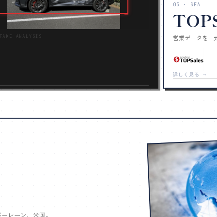
03 · SFA
TOPS
FAKE ANALYSIS
営業データを一
詳しく見る →
バーレーン、米国。