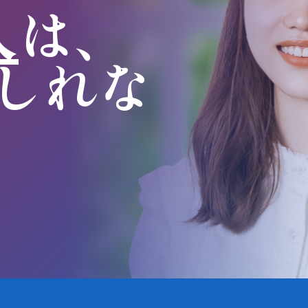
人
は、
しれな