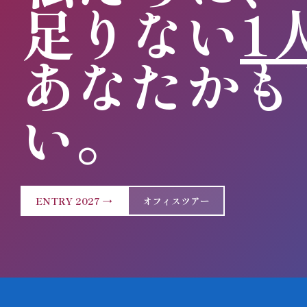
足りない
1
あなたかも
い。
ENTRY 2027 →
オフィスツアー