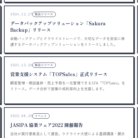
2024.12.17
製品リリース
データバックアップソリューション「Sakura
Backup」リリース
自動バックアップとクラウドストレージで、大切なデータを安全に保
護するデータバックアップソリューションをリリースしました。
2023.12.26
製品リリース
営業支援システム「TOPSales」正式リリース
顧客管理・商談進捗・売上予測を一元管理できるSFA「TOPSales」を
リリース。データ分析で営業の成約率向上を支援します。
2022.08.20
イベント
JASIPA 協業フェア2022 開催報告
当社が実行委員長として運営。ウクライナ大使による基調講演・展示