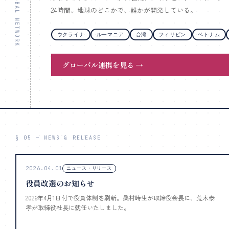
§ 04 — GLOBAL NETWORK
24時間、地球のどこかで、誰かが開発している。
ウクライナ
ルーマニア
台湾
フィリピン
ベトナム
グローバル連携を見る →
§ 05 — NEWS & RELEASE
2026.04.01
ニュース・リリース
役員改選のお知らせ
2026年4月1日付で役員体制を刷新。桑村時生が取締役会長に、荒木泰
孝が取締役社長に就任いたしました。