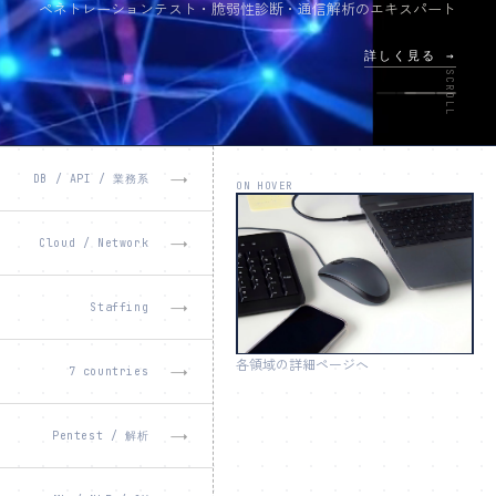
ペネトレーションテスト・脆弱性診断・通信解析のエキスパート
詳しく見る →
SCROLL
→
DB / API / 業務系
ON HOVER
→
Cloud / Network
→
Staffing
各領域の詳細ページへ
→
7 countries
→
Pentest / 解析