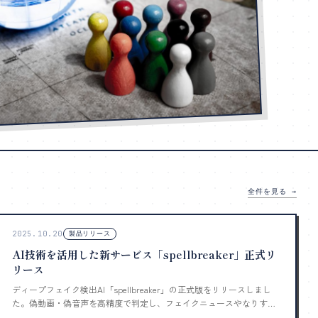
全件を見る →
2025.10.20
製品リリース
AI技術を活用した新サービス「spellbreaker」正式リ
リース
ディープフェイク検出AI「spellbreaker」の正式版をリリースしまし
た。偽動画・偽音声を高精度で判定し、フェイクニュースやなりすま
し詐欺から守ります。