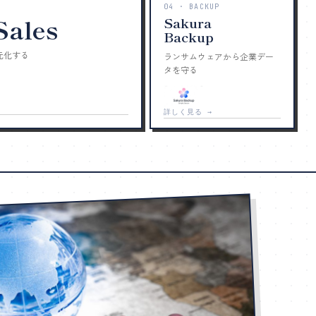
04 · BACKUP
ales
Sakura
Backup
元化する
ランサムウェアから企業デー
タを守る
詳しく見る →