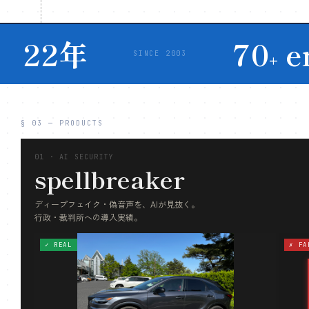
22年
70
e
SINCE 2003
+
§ 03 — PRODUCTS
01 · AI SECURITY
spellbreaker
ディープフェイク・偽音声を、AIが見抜く。
行政・裁判所への導入実績。
✓ REAL
✗ FA