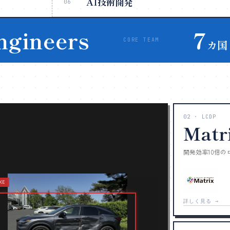
AI技術開発
06
ngineers
7
CORE TEAM
カ国
02 · LCDP
Matr
開発効率10倍
KE
詳しく見る →