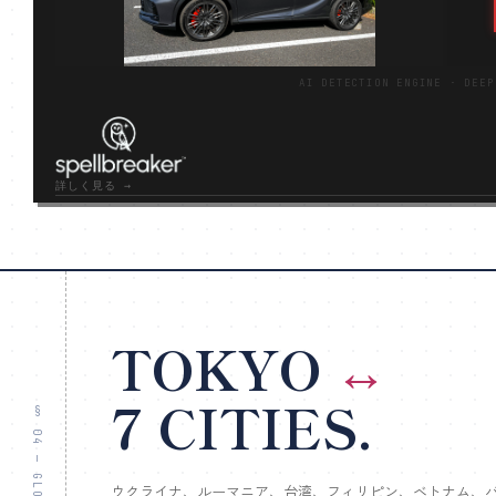
AI DETECTION ENGINE · DEEP
詳しく見る →
TOKYO
↔
7 CITIES.
ウクライナ、ルーマニア、台湾、フィリピン、ベトナム、