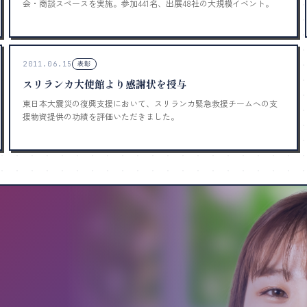
会・商談スペースを実施。参加441名、出展48社の大規模イベント。
2011.06.15
表彰
スリランカ大使館より感謝状を授与
東日本大震災の復興支援において、スリランカ緊急救援チームへの支
援物資提供の功績を評価いただきました。