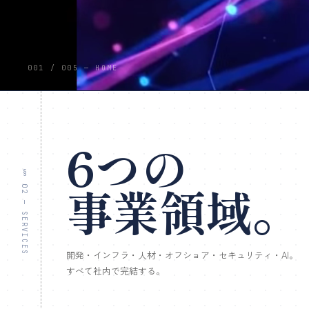
001 / 005 — HOME
6つの
§ 02 — SERVICES
事業領域。
開発・インフラ・人材・オフショア・セキュリティ・AI。
すべて社内で完結する。