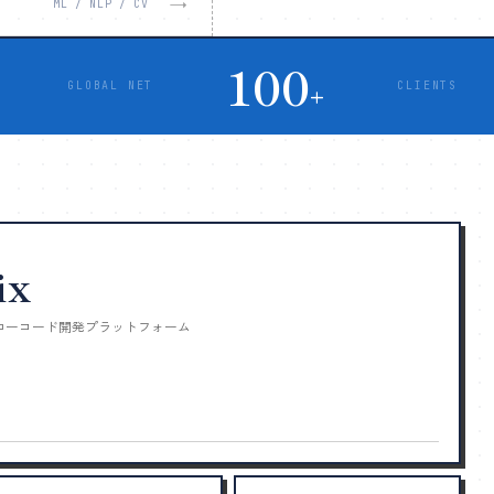
→
ML / NLP / CV
100
GLOBAL NET
CLIENTS
+
ix
のローコード開発プラットフォーム