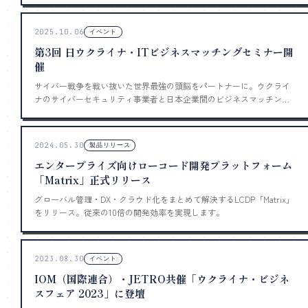
2025.10.06
イベント
第3回 日ウクライナ・ITビジネスマッチングセミナー開
催
サイバー戦争を戦い抜いた世界最強の頭脳をパートナーに。ウクライ
ナのサイバーセキュリティ事業者と日本企業間のビジネスマッチング
セミナーを開催しました。
2024.05.30
製品リリース
エンタープライズ向けローコード開発プラットフォーム
「Matrix」正式リリース
グローバル管理・DX・クラウド化をまとめて解決するLCDP「Matrix」
をリリース。従来の10倍の開発効率を実現します。
2023.08.30
イベント
IOM（国際連合）・JETRO共催「ウクライナ・ビジネ
スフェア 2023」に登壇